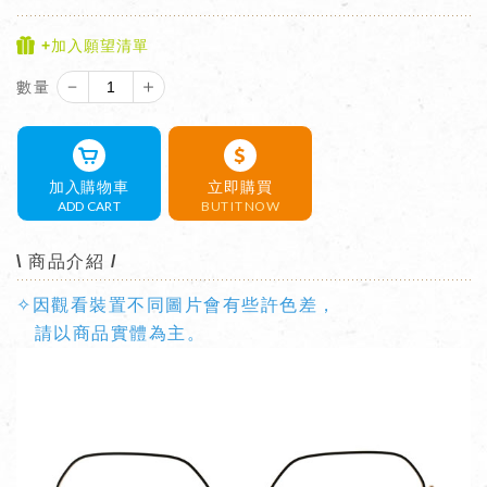
+加入願望清單
－
＋
數量
加入購物車
立即購買
ADD CART
BUT IT NOW
\ 商品介紹 /
✧因觀看裝置不同圖片會有些許色差，
請以商品實體為主。