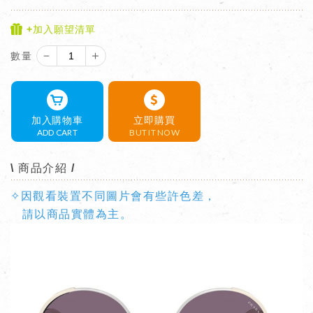
+加入願望清單
－
＋
數量
加入購物車
立即購買
ADD CART
BUT IT NOW
\ 商品介紹 /
✧因觀看裝置不同圖片會有些許色差，
請以商品實體為主。