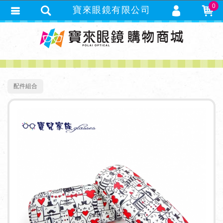
0
寶來眼鏡有限公司
會員登入
繁體中文
會員註冊
忘記密碼
訂單查詢
配件組合
追蹤清單
TRACK LISTING
匯款通知