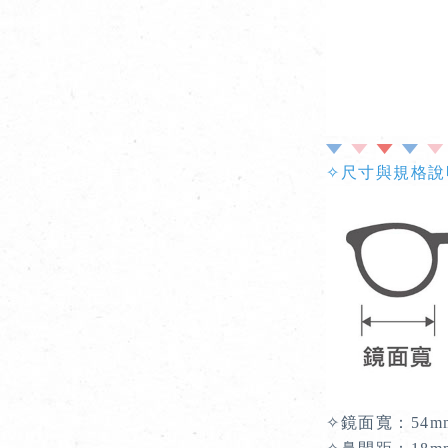
✧尺寸與規格
✧
鏡面寬：54m