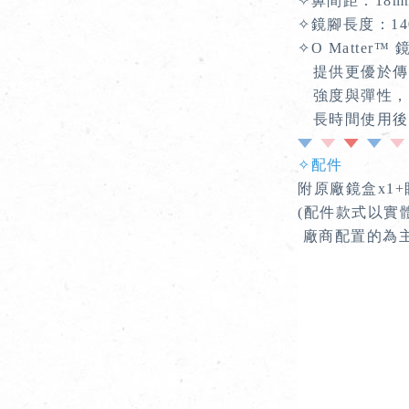
✧
鼻間距：18m
✧
鏡腳長度：14
✧O Matter™
提供更優於傳
強度與彈性，
長時間使用後
✧配件
附原廠鏡盒x1+
(配件款式以實
廠商配置的為主