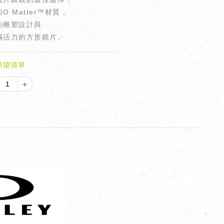
O Matter™材質，
的雕塑設計與
滿活力的方形鏡片。
願望清單
＋