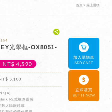
首頁
線上購物
0154
EY光學框-OX8051-
加入購物車
ADD CART
NT$
4,590
NT$
5,100
立即購買
NK(A)
BUT IT NOW
slink Rx鏡框為靈感
度數太陽眼鏡或
鏡片眼鏡的最佳選擇，