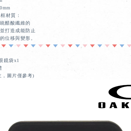
m
0mm
 鏡框材質：
統醋酸纖維的
並打造成能防止
的位移與變形。
眼鏡袋x1
體
，圖片僅參考)