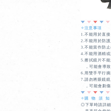
✧注意事項
1.不能用於直
2.不能用於防
3.不能當作防
4.不能用酒精
5.擦拭鏡片不
，可能會導致
6.用雙手平行
7.請勿將眼鏡
，可能會劃傷
✧購 物 須 知
◎下單時請詳