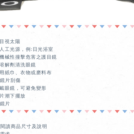
接目視太陽
護人工光源，例:日光浴室
止機械性撞擊危害之護目鏡
或溶解劑清洗眼鏡
能用紙巾、衣物或磨料布
鏡片刮傷
摘戴眼鏡，可避免變形
鏡片潮下擺放
鏡片
細閱讀商品尺寸及說明