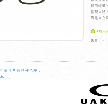
採用輕量的
搭配立體
看起來充
+加入
－
數量
同圖片會有些許色差，
為主。